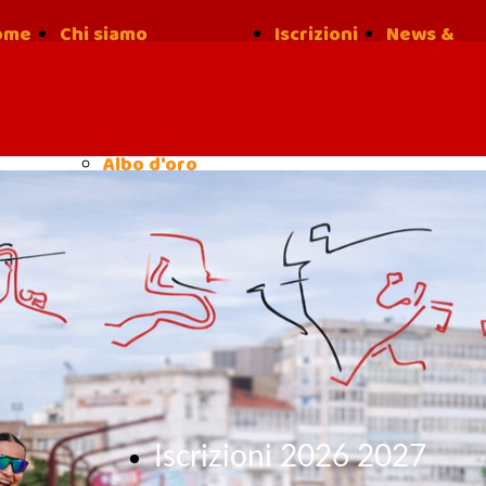
ome
Chi siamo
Iscrizioni
News &
la nostra
Risultati
Storia
Albo d'oro
Iscrizioni 2026 2027