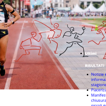
>
Ultimi
RISULTATI
Notizie 
informaz
stagion
Piacenza
Manifes
chiusur
piccoli g