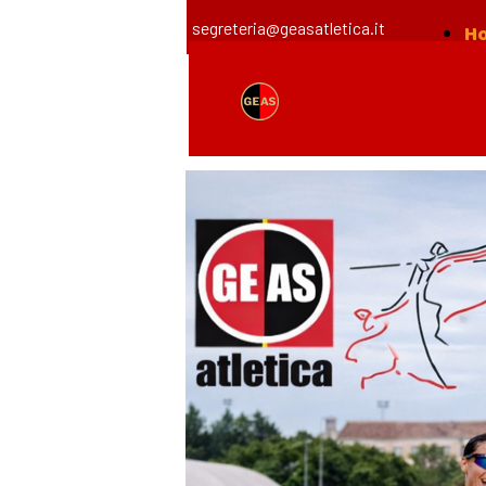
segreteria@geasatletica.it
H