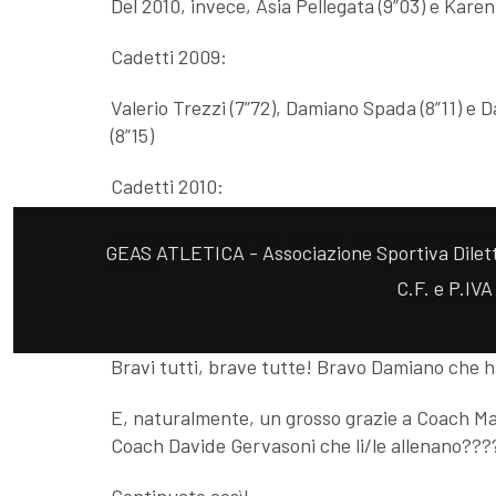
Del 2010, invece, Asia Pellegata (9”03) e Karen
Cadetti 2009:
Valerio Trezzi (7”72), Damiano Spada (8”11) e 
(8”15)
Cadetti 2010:
Andrea Leone (8”23), Valerio Pessina (8”62) e 
GEAS ATLETICA - Associazione Sportiva Diletta
(8”89)
C.F. e P.IV
Bravi tutti, brave tutte! Bravo Damiano che ha 
E, naturalmente, un grosso grazie a Coach Ma
Coach Davide Gervasoni che li/le allenano???
Continuate così!